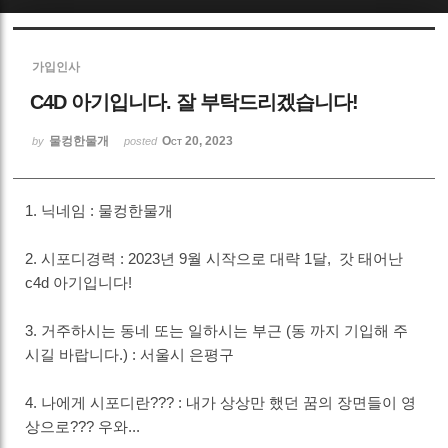
Sketchbook5, 스케치북5
가입인사
C4D 아기입니다. 잘 부탁드리겠습니다!
물컹한물개
Oct 20, 2023
by
posted
Sketchbook5, 스케치북5
1. 닉네임 : 물컹한물개
2. 시포디경력 : 2023년 9월 시작으로 대략 1달, 갓 태어난
c4d 아기입니다!
3. 거주하시는 동네 또는 일하시는 부근 (동 까지 기입해 주
시길 바랍니다.) : 서울시 은평구
4. 나에게 시포디란??? : 내가 상상만 했던 꿈의 장면들이 영
상으로??? 우와...