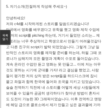
5. 자기소개(친절하게 작성해 주세요~)
안녕하세요!
저와 c4d를 시작하게된 스토리를 말씀드리겠습니다!
미국에서 영화를 배우겠다고 유학을 했고 영화 제작 수업에
서 저의 script를 pitching 하는데, 거기서 들었던 소리는... 제
목록
열기
스토리는 너무 추상적이고 학생으로서 만들기 어려울것같다
고 다른 친구의 script가 발탁 되었었습니다. 그렇게 그냥 일
반적인 스토리의 영화를 제작할 준비를 하는데, 하필 그때 코
로나가 심해지며 모든 촬영과 계획이 수포로 돌아갔습니다.
계속 온라인 수업만 듣고 영화는 못 만들고... 이에 저는 아무
것도 못하는 시기에 군대를 가자! 라고 결심을 했었고, 사람
들이 평가한 저의 상처 받은 script들을 하드디스크에 잠시
뭍고 좌절과 함께 한국에 들어와 조국을 지키고 있었습니다.
슬슬 전역하기 직전에 내 스토리를 어떻게 세상 사람들에게
보여줄 수 있을까 곰곰히 생각하다가 찾아낸 방법이 혼자서
도 도전이 가능한 3D 그래픽이였습니다. 이후 전역하고 맨땅
에 헤딩 급으로 콜로소에서 제가 만들고 싶은 결과물에 가까