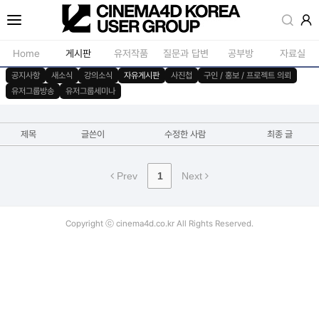
Home
게시판
유저작품
질문과 답변
공부방
자료실
공지사항
새소식
강의소식
자유게시판
사진첩
구인 / 홍보 / 프로젝트 의뢰
유저그룹방송
유저그룹세미나
공지사항
모델링
새소식
재질 / 텍스쳐
제목
글쓴이
수정한 사람
최종 글
강의소식
모션 / 모그라
자유게시판
라이팅 / 렌더
Prev
1
Next
사진첩
애니메이션 / 리깅 / X
구인 / 홍보 / 프로젝트 의뢰
스크립트 / 플러그인 /
Copyright ⓒ cinema4d.co.kr All Rights Reserved.
유저그룹방송
기타
유저그룹세미나