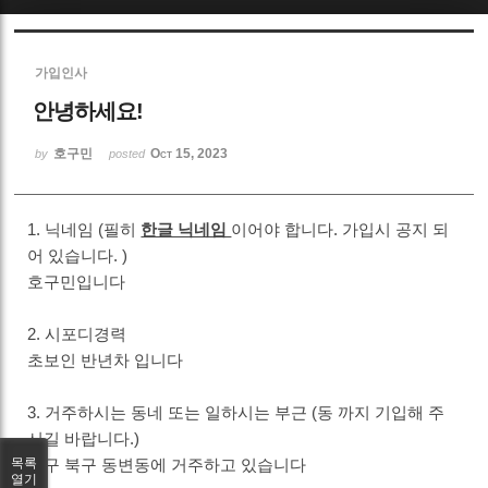
Sketchbook5, 스케치북5
가입인사
안녕하세요!
호구민
Oct 15, 2023
by
posted
Sketchbook5, 스케치북5
1. 닉네임 (필히
한글 닉네임
이어야 합니다. 가입시 공지 되
어 있습니다. )
호구민입니다
2. 시포디경력
초보인 반년차 입니다
3. 거주하시는 동네 또는 일하시는 부근 (동 까지 기입해 주
시길 바랍니다.)
대구 북구 동변동에 거주하고 있습니다
목록
열기