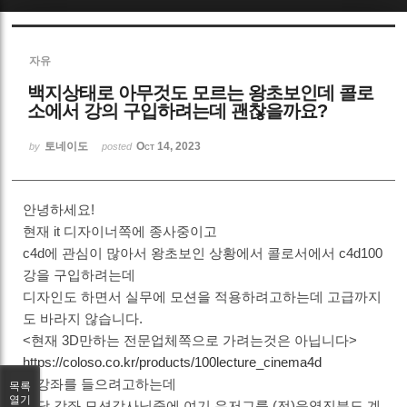
Sketchbook5, 스케치북5
자유
백지상태로 아무것도 모르는 왕초보인데 콜로
소에서 강의 구입하려는데 괜찮을까요?
토네이도
Oct 14, 2023
by
posted
Sketchbook5, 스케치북5
안녕하세요!
현재 it 디자이너쪽에 종사중이고
c4d에 관심이 많아서 왕초보인 상황에서 콜로서에서 c4d100
강을 구입하려는데
디자인도 하면서 실무에 모션을 적용하려고하는데 고급까지
도 바라지 않습니다.
<현재 3D만하는 전문업체쪽으로 가려는것은 아닙니다>
https://coloso.co.kr/products/100lecture_cinema4d
위강좌를 들으려고하는데
목록
열기
해당 강좌 모션강사님중에 여기 유저그룹 (전)운영진분도 계