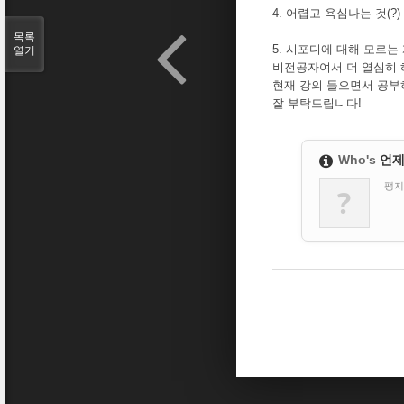
4. 어렵고 욕심나는 것(?)
목록
5. 시포디에 대해 모르는
열기
비전공자여서 더 열심히 
현재 강의 들으면서 공부
잘 부탁드립니다!
Who's
언
팽지
?