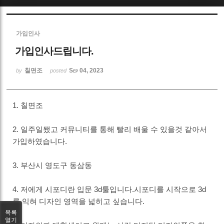
Sketchbook5, 스케치북5
가입인사
가입인사드립니다.
칠면조
Sep 04, 2023
by
posted
Sketchbook5, 스케치북5
1. 칠면조
2. 일주일됐고 커뮤니티를 통해 빨리 배울 수 있을것 같아서
가입하였습니다.
3. 부산시 영도구 동삼동
4. 저에게 시포디란 입문 3d툴입니다.시포디를 시작으로 3d
를 익혀 디자인 영역을 넓히고 싶습니다.
목록
열기