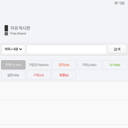
댓글
자유게시판
Free Board
검색
전체
가입인사
공지
자유
소식
(18,686)
(8454)
(35)
(2365)
(88)
설문
구매
토론
(168)
(29)
(0)
옥테인구독자 KitBash3D 한달에 하나씩 무료로 다운받는방법
2022.01.07
Category
자유
강우성
Views
64460
옥테인 크래시 관련 자주 올라오는 질문들과 해결하는 법을 정리해보
았습니다.
2020.04.19
Category
자유
이효원
Views
59267