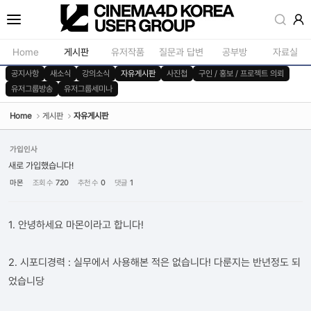
Sketchbook5, 스케치북5
Home
게시판
유저작품
질문과 답변
공부방
자료실
공지사항
새소식
강의소식
자유게시판
사진첩
구인 / 홍보 / 프로젝트 의뢰
유저그룹방송
유저그룹세미나
공지사항
모델링
새소식
재질 / 텍스쳐
Home
게시판
자유게시판
Sketchbook5, 스케치북5
강의소식
모션 / 모그라
가입인사
자유게시판
라이팅 / 렌더
새로 가입했습니다!
마몬
조회 수
720
추천 수
0
댓글
1
사진첩
애니메이션 / 리깅 / X
구인 / 홍보 / 프로젝트 의뢰
스크립트 / 플러그인 /
1. 안녕하세요 마몬이라고 합니다!
유저그룹방송
기타
유저그룹세미나
2. 시포디경력 : 실무에서 사용해본 적은 없습니다! 다룬지는 반년정도 되
었습니당