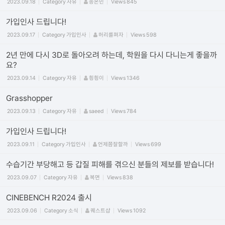
2023.09.18
Category
자유
송온민
Views
845
가입인사 드립니다!
2023.09.17
Category
가입인사
허리를펴자
Views
598
2년 만에 다시 3D로 돌아오려 하는데, 학원을 다시 다니는게 좋을까
요?
2023.09.14
Category
자유
힁힁이
Views
1346
Grasshopper
2023.09.13
Category
자유
saeed
Views
784
가입인사 드립니다!
2023.09.11
Category
가입인사
언제쯤잘할까
Views
699
수습기간 부당해고 등 갑질 피해를 겪으신 분들의 제보를 받습니다!
2023.09.07
Category
자유
복면
Views
838
CINEBENCH R2024 출시
2023.09.06
Category
소식
퀘스트샵
Views
1092