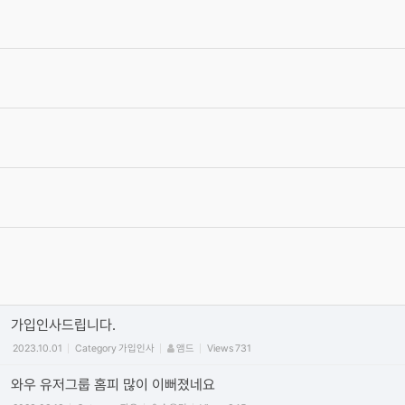
C4D 질답 게시판 검색 스크립트
2020.03.05
Category
자유
에이제이
Views
57424
[글타래]3D입문자에게 하고싶은 이야기~
2012.09.07
Category
자유
4번타자마동팔
Views
471456
서로간에 상처가 되는 말은 자제를 부탁 드립니다.
2012.06.19
Category
공지
최고관리자
Views
475380
가입양식
2012.06.15
Category
가입인사
최고관리자
Views
60225
동영상 올릴때 주의 사항! (iframe방식만 사용) vimeo/유튜브 첨부
시 코드사용 안내
2011.09.29
Category
공지
정석
Views
450063
가입인사드립니다.
2023.10.01
Category
가입인사
앰드
Views
731
와우 유저그룹 홈피 많이 이뻐졌네요