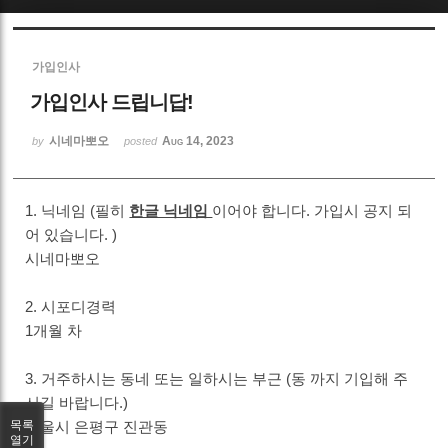
Sketchbook5, 스케치북5
가입인사
가입인사 드립니답!
시네마뽀오
Aug 14, 2023
by
posted
Sketchbook5, 스케치북5
1. 닉네임 (필히
한글 닉네임
이어야 합니다. 가입시 공지 되
어 있습니다. )
시네마뽀오
2. 시포디경력
1개월 차
3. 거주하시는 동네 또는 일하시는 부근 (동 까지 기입해 주
시길 바랍니다.)
서울시 은평구 진관동
목록
열기