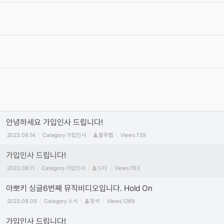
서로간에 상처가 되는 말은 자제를 부탁 드립니다.
2012.06.19
Category
공지
최고관리자
Views
475270
가입양식
2012.06.15
Category
가입인사
최고관리자
Views
60142
동영상 올릴때 주의 사항! (iframe방식만 사용) vimeo/유튜브 첨부
시 코드사용 안내
2011.09.29
Category
공지
정석
Views
449949
안녕하세요 가입인사 드립니다!
2023.08.14
Category
가입인사
블루삡
Views
739
가입인사 드립니다!
2023.08.11
Category
가입인사
드타
Views
763
아뽀키 싱글6번째 뮤직비디오입니다. Hold On
2023.08.09
Category
소식
정석
Views
1269
가입인사 드립니다!