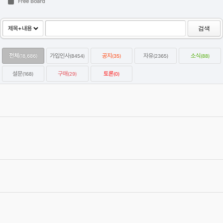
Free Board
검색
전체
가입인사
공지
자유
소식
(18,686)
(8454)
(35)
(2365)
(88)
설문
구매
토론
(168)
(29)
(0)
옥테인구독자 KitBash3D 한달에 하나씩 무료로 다운받는방법
2022.01.07
Category
자유
강우성
Views
64352
옥테인 크래시 관련 자주 올라오는 질문들과 해결하는 법을 정리해보
았습니다.
2020.04.19
Category
자유
이효원
Views
59141
C4D 질답 게시판 검색 스크립트
2020.03.05
Category
자유
에이제이
Views
57314
[글타래]3D입문자에게 하고싶은 이야기~
2012.09.07
Category
자유
4번타자마동팔
Views
471327