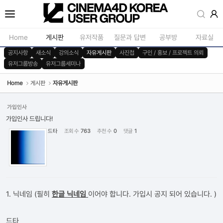
Sketchbook5, 스케치북5
Home
게시판
유저작품
질문과 답변
공부방
자료실
공지사항
새소식
강의소식
자유게시판
사진첩
구인 / 홍보 / 프로젝트 의뢰
유저그룹방송
유저그룹세미나
공지사항
모델링
새소식
재질 / 텍스쳐
Home
게시판
자유게시판
Sketchbook5, 스케치북5
강의소식
모션 / 모그라
가입인사
자유게시판
라이팅 / 렌더
가입인사 드립니다!
드타
조회 수
763
추천 수
0
댓글
1
사진첩
애니메이션 / 리깅 / X
구인 / 홍보 / 프로젝트 의뢰
스크립트 / 플러그인 /
유저그룹방송
기타
유저그룹세미나
1. 닉네임 (필히
한글 닉네임
이어야 합니다. 가입시 공지 되어 있습니다. )
드타