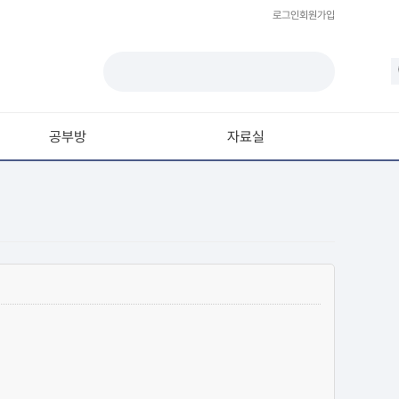
로그인
회원가입
공부방
자료실
모델링
재질 / 텍스쳐
모션 / 모그라프
라이팅 / 렌더링
애니메이션 / 리깅 / XPresso
스크립트 / 플러그인 / 라이브러리
기타