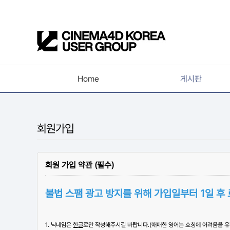
Home
게시판
공지사항
새소식
회원가입
강의소식
자유게시판
회원 가입 약관 (필수)
사진첩
불법 스팸 광고 방지를 위해 가입일부터 1일 후
구인 / 홍보 / 프로젝트 의뢰
유저그룹방송
1. 닉네임은
한글
로만 작성해주시길 바랍니다.(애매한 영어는 호칭에 어려움을 
유저그룹세미나