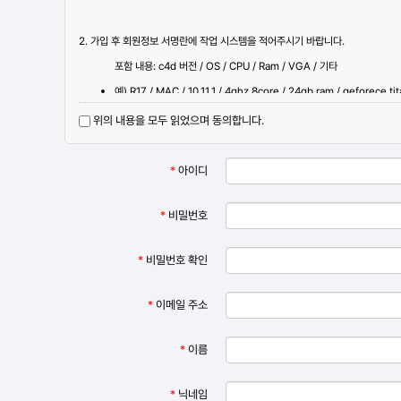
2. 가입 후 회원정보 서명란에 작업 시스템을 적어주시기 바랍니다.
포함 내용: c4d 버전 / OS / CPU / Ram / VGA / 기타
예) R17 / MAC / 10.11.1 / 4ghz 8core / 24gb ram / geforece ti
3. 불법광고를 게재할 시 계정은 영구 정지됩니다.
위의 내용을 모두 읽었으며 동의합니다.
4. 가입관련 문의 사항은 c4dusergroup@gmail.com 로 해주세요.
*
아이디
*
비밀번호
불법 스팸 광고 방지를 위해 가입일부터 1일 후
*
비밀번호 확인
*
이메일 주소
*
이름
*
닉네임