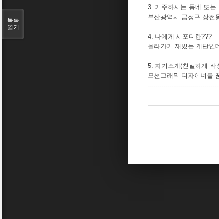
3. 거주하시는 동네 또는
부산광역시 금정구 장전
목록
열기
4. 나에게 시포디란???
올라가기 재밌는 계단인데
5. 자기소개(친절하게 작
모션그래픽 디자이너를 
------------------------------------