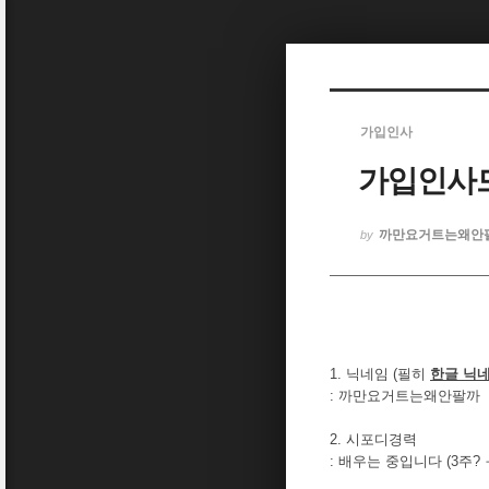
Sketchbook5, 스케치북5
가입인사
가입인사드
Sketchbook5, 스케치북5
까만요거트는왜안
by
1. 닉네임 (필히
한글 닉
: 까만요거트는왜안팔까
2. 시포디경력
: 배우는 중입니다 (3주? 