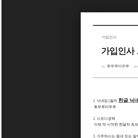
Sketchbook5, 스케치북5
가입인사
가입인사 
Sketchbook5, 스케치북5
휘뚜루마뚜루
by
po
한글 닉
1. 닉네임 (필히
휘뚜루마뚜루
2. 시포디경력
이제 막 시작한 한달차 초
3. 거주하시는 동네 또는 일