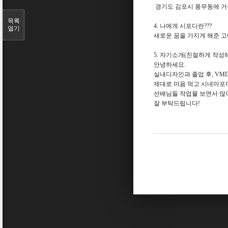
경기도 김포시 풍무동에 거
목록
4. 나에게 시포디란???
열기
새로운 꿈을 가지게 해준 
5. 자기소개(친절하게 작성
안녕하세요.
실내디자인과 졸업 후, VM
제대로 마음 먹고 시네마포디
선배님들 작업물 보면서 많
잘 부탁드립니다!