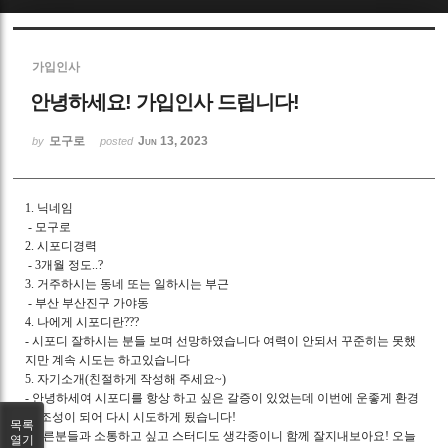
Sketchbook5, 스케치북5
가입인사
안녕하세요! 가입인사 드립니다!
모구로
Jun 13, 2023
by
posted
Sketchbook5, 스케치북5
1. 닉네임
- 모구로
2. 시포디경력
- 3개월 정도..?
3. 거주하시는 동네 또는 일하시는 부근
- 부산 부산진구 가야동
4. 나에게 시포디란???
- 시포디 잘하시는 분들 보며 선망하였습니다 여력이 안되서 꾸준히는 못했
지만 계속 시도는 하고있습니다
5. 자기소개(친절하게 작성해 주세요~)
- 안녕하세여 시포디를 항상 하고 싶은 갈증이 있었는데 이번에 운좋게 환경
이 조성이 되어 다시 시도하게 됬습니다!
목록
다른분들과 소통하고 싶고 스터디도 생각중이니 함께 잘지내보아요! 오늘
열기