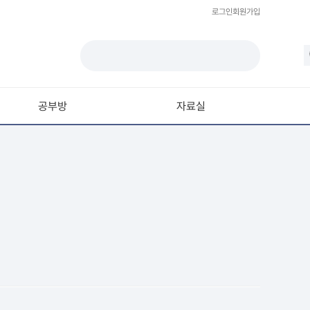
로그인
회원가입
공부방
자료실
모델링
재질 / 텍스쳐
모션 / 모그라프
라이팅 / 렌더링
애니메이션 / 리깅 / XPresso
스크립트 / 플러그인 / 라이브러리
기타