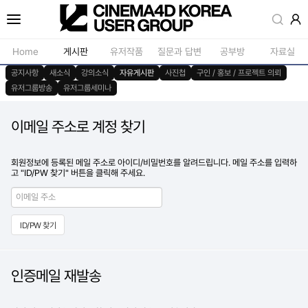
Home
게시판
유저작품
질문과 답변
공부방
자료실
공지사항
새소식
강의소식
자유게시판
사진첩
구인 / 홍보 / 프로젝트 의뢰
유저그룹방송
유저그룹세미나
공지사항
모델링
새소식
재질 / 텍스쳐
이메일 주소로 계정 찾기
강의소식
모션 / 모그라
자유게시판
라이팅 / 렌더
회원정보에 등록된 메일 주소로 아이디/비밀번호를 알려드립니다. 메일 주소를 입력하
고 "ID/PW 찾기" 버튼을 클릭해 주세요.
사진첩
애니메이션 / 리깅 / X
구인 / 홍보 / 프로젝트 의뢰
스크립트 / 플러그인 /
유저그룹방송
기타
유저그룹세미나
인증메일 재발송