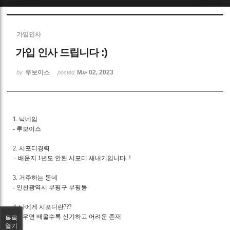
Sketchbook5, 스케치북5
가입인사
가입 인사 드립니다 :)
루보이스
May 02, 2023
by
posted
Sketchbook5, 스케치북5
1. 닉네임
- 루보이스
2. 시포디경력
- 배운지 1년도 안된 시포디 새내기입니다..!
3. 거주하는 동네
- 인천광역시 부평구 부평동
4. 나에게 시포디란???
- 배우면 배울수록 신기하고 어려운 존재
목록
열기