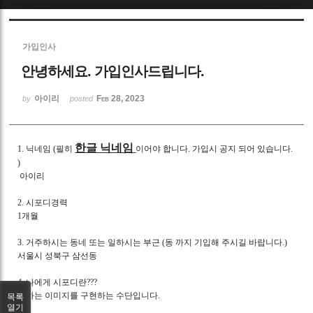
Sketchbook5, 스케치북5
가입인사
안녕하세요. 가입인사드립니다.
아이리
Feb 28, 2023
by
posted
Sketchbook5, 스케치북5
한글 닉네임
1. 닉네임 (필히
이어야 합니다. 가입시 공지 되어 있습니다.
)
아이리
2. 시포디경력
1개월
3. 거주하시는 동네 또는 일하시는 부근 (동 까지 기입해 주시길 바랍니다.)
서울시 성북구 삼선동
4. 나에게 시포디란???
원하는 이미지를 구현하는 수단입니다.
목록
열기