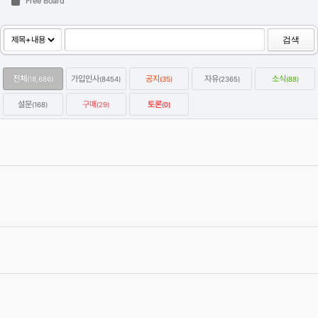
Free Board
검색
전체
가입인사
공지
자유
소식
(18,686)
(8454)
(35)
(2365)
(88)
설문
구매
토론
(168)
(29)
(0)
옥테인구독자 KitBash3D 한달에 하나씩 무료로 다운받는방법
2022.01.07
Category
자유
강우성
Views
64403
옥테인 크래시 관련 자주 올라오는 질문들과 해결하는 법을 정리해보
았습니다.
2020.04.19
Category
자유
이효원
Views
59207
C4D 질답 게시판 검색 스크립트
2020.03.05
Category
자유
에이제이
Views
57376
[글타래]3D입문자에게 하고싶은 이야기~
2012.09.07
Category
자유
4번타자마동팔
Views
471396