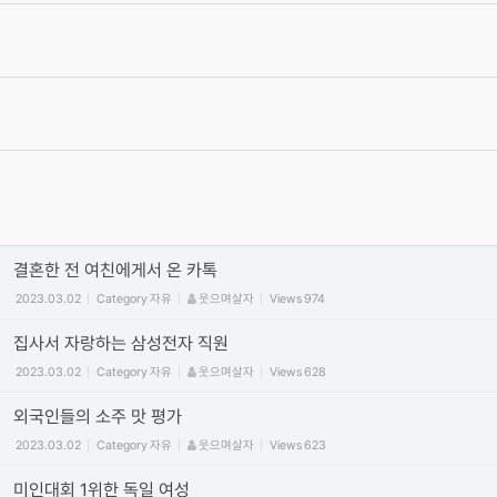
서로간에 상처가 되는 말은 자제를 부탁 드립니다.
2012.06.19
Category
공지
최고관리자
Views
475321
가입양식
2012.06.15
Category
가입인사
최고관리자
Views
60184
동영상 올릴때 주의 사항! (iframe방식만 사용) vimeo/유튜브 첨부
시 코드사용 안내
2011.09.29
Category
공지
정석
Views
450011
결혼한 전 여친에게서 온 카톡
2023.03.02
Category
자유
웃으며살자
Views
974
집사서 자랑하는 삼성전자 직원
2023.03.02
Category
자유
웃으며살자
Views
628
외국인들의 소주 맛 평가
2023.03.02
Category
자유
웃으며살자
Views
623
미인대회 1위한 독일 여성