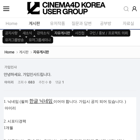
Sketchbook5, 스케치북5
Home
게시판
유저작품
질문과 답변
공부방
자료실
공지사항
새소식
강의소식
자유게시판
사진첩
구인 / 홍보 / 프로젝트 의뢰
유저그룹방송
유저그룹세미나
공지사항
모델링
새소식
재질 / 텍스쳐
Home
게시판
자유게시판
Sketchbook5, 스케치북5
강의소식
모션 / 모그라
가입인사
자유게시판
라이팅 / 렌더
안녕하세요. 가입인사드립니다.
아이리
조회 수
683
추천 수
0
댓글
1
사진첩
애니메이션 / 리깅 / X
구인 / 홍보 / 프로젝트 의뢰
스크립트 / 플러그인 /
한글 닉네임
1. 닉네임 (필히
이어야 합니다. 가입시 공지 되어 있습니다. )
유저그룹방송
기타
아이리
유저그룹세미나
2. 시포디경력
1개월