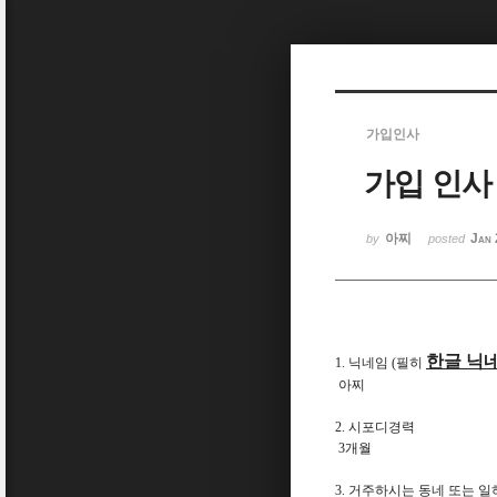
Sketchbook5, 스케치북5
가입인사
가입 인사
Sketchbook5, 스케치북5
아찌
Jan 
by
posted
한글 닉
1. 닉네임 (필히
아찌
2. 시포디경력
3개월
3. 거주하시는 동네 또는 일