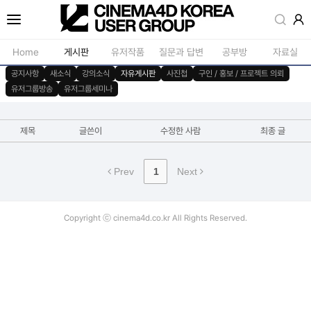
Home
게시판
유저작품
질문과 답변
공부방
자료실
공지사항
새소식
강의소식
자유게시판
사진첩
구인 / 홍보 / 프로젝트 의뢰
유저그룹방송
유저그룹세미나
공지사항
모델링
새소식
재질 / 텍스쳐
제목
글쓴이
수정한 사람
최종 글
강의소식
모션 / 모그라
자유게시판
라이팅 / 렌더
Prev
1
Next
사진첩
애니메이션 / 리깅 / X
구인 / 홍보 / 프로젝트 의뢰
스크립트 / 플러그인 /
Copyright ⓒ cinema4d.co.kr All Rights Reserved.
유저그룹방송
기타
유저그룹세미나