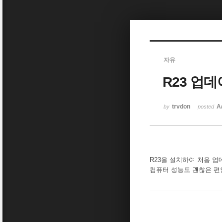
Sketchbook5, 스케치북5
자유
R23 업데
Sketchbook5, 스케치북5
trvdon
A
by
posted
R23을 설치하여 처음 업
컴퓨터 성능도 괜찮은 편