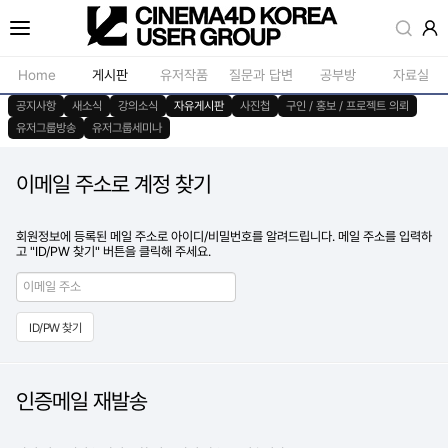
Home
게시판
유저작품
질문과 답변
공부방
자료실
공지사항
새소식
강의소식
자유게시판
사진첩
구인 / 홍보 / 프로젝트 의뢰
유저그룹방송
유저그룹세미나
공지사항
모델링
새소식
재질 / 텍스쳐
이메일 주소로 계정 찾기
강의소식
모션 / 모그라
자유게시판
라이팅 / 렌더
회원정보에 등록된 메일 주소로 아이디/비밀번호를 알려드립니다. 메일 주소를 입력하
고 "ID/PW 찾기" 버튼을 클릭해 주세요.
사진첩
애니메이션 / 리깅 / X
구인 / 홍보 / 프로젝트 의뢰
스크립트 / 플러그인 /
유저그룹방송
기타
유저그룹세미나
인증메일 재발송