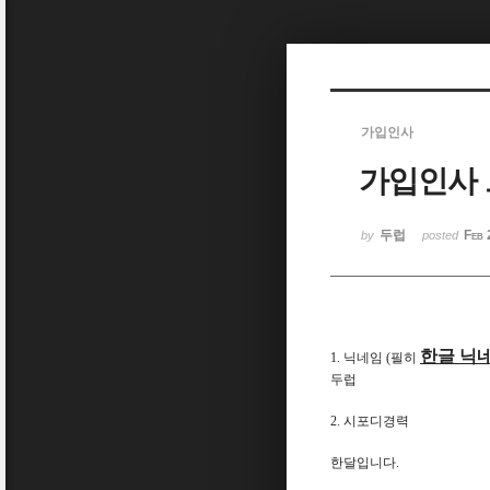
Sketchbook5, 스케치북5
가입인사
가입인사 
Sketchbook5, 스케치북5
두럽
Feb 
by
posted
한글 닉
1. 닉네임 (필히
두럽
2. 시포디경력
한달입니다.