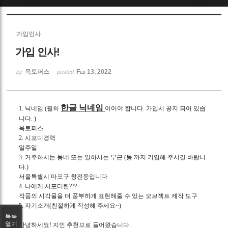
Sketchbook5, 스케치북5
가입인사
가입 인사!
옥토퍼스
Feb 13, 2022
by
posted
Sketchbook5, 스케치북5
한글 닉네임
1. 닉네임 (필히
이어야 합니다. 가입시 공지 되어 있습
니다. )
옥토퍼스
2. 시포디경력
일주일
3. 거주하시는 동네 또는 일하시는 부근 (동 까지 기입해 주시길 바랍니
다.)
서울특별시 마포구 창전동입니다
4. 나에게 시포디란???
작품의 시각물을 더 풍부하게 표현해줄 수 있는 오브젝트 제작 도구
5. 자기소개(친절하게 작성해 주세요~)
목록
열기
안녕하세요! 지인 추천으로 들어왔습니다.