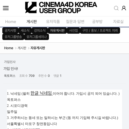
Sketchbook5, 스케치북5
Home
게시판
유저작품
질문과 답변
공부방
자료실
공지사항
새소식
강의소식
자유게시판
사진첩
구인 / 홍보 / 프로젝트 의뢰
유저그룹방송
유저그룹세미나
공지사항
모델링
새소식
재질 / 텍스쳐
Home
게시판
자유게시판
Sketchbook5, 스케치북5
강의소식
모션 / 모그라
가입인사
자유게시판
라이팅 / 렌더
가입 인사!
옥토퍼스
조회 수
709
추천 수
0
댓글
1
사진첩
애니메이션 / 리깅 / X
구인 / 홍보 / 프로젝트 의뢰
스크립트 / 플러그인 /
한글 닉네임
1. 닉네임 (필히
이어야 합니다. 가입시 공지 되어 있습니다. )
유저그룹방송
기타
옥토퍼스
2. 시포디경력
유저그룹세미나
일주일
3. 거주하시는 동네 또는 일하시는 부근 (동 까지 기입해 주시길 바랍니다.)
서울특별시 마포구 창전동입니다