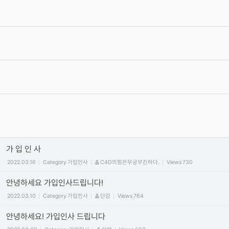
[글타래]3D입문자에게 하고싶은 이야기~
2012.09.07
Category
자유
4번타자마동팔
Views
471444
서로간에 상처가 되는 말은 자제를 부탁 드립니다.
2012.06.19
Category
공지
최고관리자
Views
475369
가입양식
2012.06.15
Category
가입인사
최고관리자
Views
60215
동영상 올릴때 주의 사항! (iframe방식만 사용) vimeo/유튜브 첨부
시 코드사용 안내
2011.09.29
Category
공지
정석
Views
450051
가 입 인 사
2022.03.16
Category
가입인사
C4D의힘은무궁무진하다.
Views
730
안녕하세요 가입인사드립니다!
2022.03.10
Category
가입인사
단감
Views
764
안녕하세요! 가입인사 드립니다