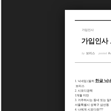
Sketchbook5, 스케치북5
가입인사
가입인사 
Sketchbook5, 스케치북5
보리스
A
by
posted
한글 닉
1. 닉네임 (필히
보리스
2. 시포디경력
1개월 미만
3. 거주하시는 동네 또는 일
서울특별시 성북구 삼선동
4. 나에게 시포디란???