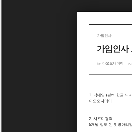
Sketchbook5, 스케치북5
가입인사
가입인사
Sketchbook5, 스케치북5
아오오니이이
by
po
1. 닉네임 (필히 한글 닉
아오오니이이
2. 시포디경력
5개월 정도 된 햇병아리