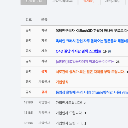
전체
가입인사
공지
자유
(18,686)
(8454)
(35)
(2365)
번호
분류
공지
자유
옥테인구독자 KitBash3D 한달에 하나씩 무료로
공지
자유
옥테인 크래시 관련 자주 올라오는 질문들과 해결하
공지
자유
C4D 질답 게시판 검색 스크립트
19
공지
자유
[글타래]3D입문자에게 하고싶은 이야기~
25
공지
공지
서로간에 상처가 되는 말은 자제를 부탁 드립니다.
공지
가입인사
가입양식
공지
공지
동영상 올릴때 주의 사항! (iframe방식만 사용) v
18186
가입인사
가입인사드립니다!
2
18185
가입인사
가입인사 드립니다.
1
18184
가입인사
가입인사 드립니다.
2