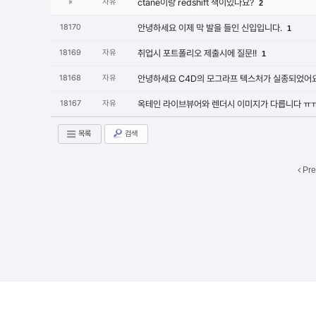
»
자유
ctane이랑 redshift 책이있나요?
2
18170
안녕하세요 이제 막 발을 들인 신입입니다.
1
18169
자유
취업시 포트폴리오 제출시에 질문!!
1
18168
자유
안녕하세요 C4D의 모그라프 텍스처가 실종되었어
18167
자유
옥테인 라이브뷰어와 렌더시 이미지가 다릅니다 ㅠ
목록
검색
Pre