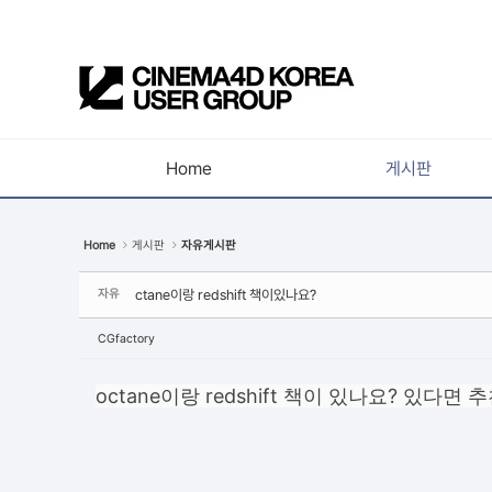
Sketchbook5, 스케치북5
Home
게시판
Sketchbook5, 스케치북5
공지사항
Home
게시판
자유게시판
새소식
자유
ctane이랑 redshift 책이있나요?
강의소식
자유게시판
CGfactory
사진첩
octane이랑 redshift 책이 있나요? 있다면
구인 / 홍보 / 프로젝트 의뢰
유저그룹방송
유저그룹세미나