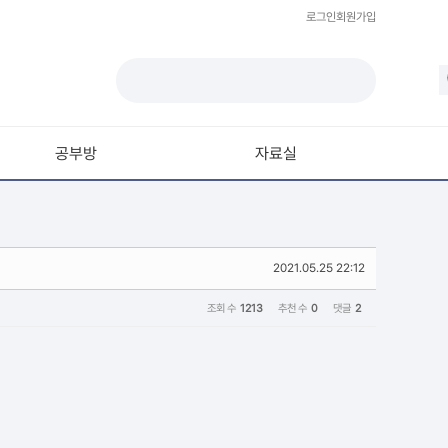
로그인
회원가입
공부방
자료실
모델링
재질 / 텍스쳐
2021.05.25 22:12
모션 / 모그라프
라이팅 / 렌더링
조회 수
1213
추천 수
0
댓글
2
애니메이션 / 리깅 / XPresso
스크립트 / 플러그인 / 라이브러리
기타