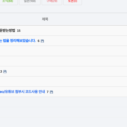
소식
설문
구매
토론
(88)
(168)
(29)
(0)
제목
 다운받는방법
15
는 법을 정리해보았습니다.
6
13
imeo/유튜브 첨부시 코드사용 안내
7