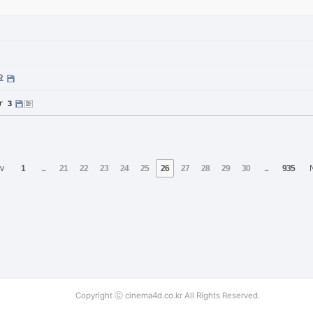
요
ㅠ
3
v
1
...
21
22
23
24
25
26
27
28
29
30
...
935
Copyright ⓒ cinema4d.co.kr All Rights Reserved.