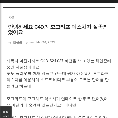
Sketchbook5, 스케치북5
자유
안녕하세요 C4D의 모그라프 텍스처가 실종되
었어요
질문봇
May 20, 2021
by
posted
Sketchbook5, 스케치북5
제목과 마찬가지로 C4D S24.037 버전을 쓰고 있는 취업준비
중인 취준생이에요
포토 폴리오를 현재 만들고 있는데 뭔가 아쉬워서 모그라프
텍스처를 이용하여 소프트 바디로 부풀어 오르는 단어를 만
들려고 하는데
모그라프에 모그라프 텍스처가 업데이트 한 뒤로 없어졌어
요 어딘가에 숨겨져 있는건가요? 아니면
목록
열기
이제는 모그라프 텍스처가 아닌 다른방법으로 하는것인가