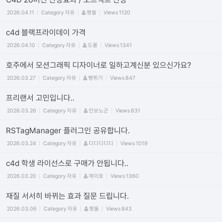
2026.04.11
Category
자유
짱돌
Views
1120
c4d 블랙프라이데이 가격
2026.04.10
Category
자유
도룡
Views
1341
호주에서 모션그래픽 디자이너로 일하고계신분 있으신가요?
2026.03.27
Category
자유
뻥튀기
Views
847
프리랜서 고민입니다..
2026.03.26
Category
자유
인보노군
Views
831
RSTagManager 플러그인 공유합니다.
2026.03.24
Category
자유
디디디디디
Views
1019
c4d 학생 라이선스로 구매가 안됩니다..
2026.03.20
Category
자유
제이호
Views
1360
재질 서서히 바뀌는 효과 질문 드립니다.
2026.03.06
Category
자유
짱돌
Views
843