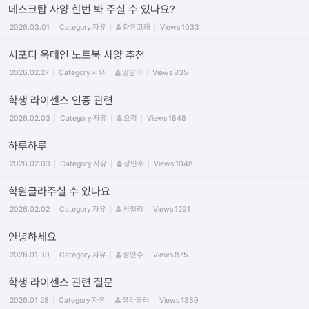
데스크탑 사양 한번 봐 주실 수 있나요?
2026.03.01
Category
자유
향유고래
Views
1033
시포디 옥테인 노트북 사양 추천
2026.02.27
Category
자유
띵알이
Views
835
학생 라이센스 인증 관련
2026.02.03
Category
자유
으렁
Views
1848
하루하루
2026.02.03
Category
자유
정민수
Views
1048
학원골라주실 수 있나요
2026.02.02
Category
자유
서젤리
Views
1291
안녕하세요
2026.01.30
Category
자유
정민수
Views
875
학생 라이센스 관련 질문
2026.01.28
Category
자유
블라블러
Views
1359