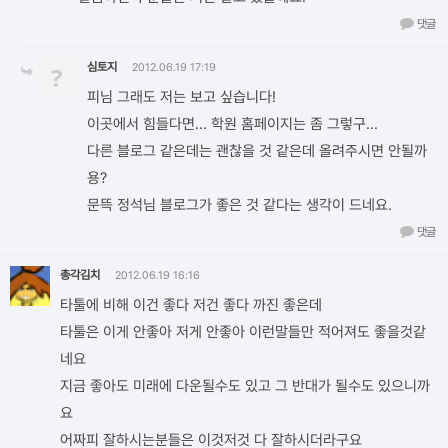
댓글
심토지
?
2012.06.19 17:19
피님 그래도 저는 보고 싶습니다!
이곳에서 힘들다면... 학원 홈페이지는 좀 그렇구...
다른 블로그 같은데는 괜찮을 것 같은데 올려주시면 안될까
용?
문뜩 정석님 블로그가 좋은 것 같다는 생각이 드네요.
댓글
총각김치
2012.06.19 16:16
타툴에 비해 이건 좋다 저건 좋다 까진 좋은데
타툴은 이게 안좋아 저게 안좋아 이런말들만 적어져도 좋을것같
네요
지금 좋아도 미래에 다운될수도 있고 그 반대가 될수도 있으니까
요
어짜피 잘하시는분들은 이것저것 다 잘하시더라구요