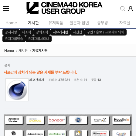
Sketchbook5, 스케치북5
Home
게시판
유저작품
질문과 답변
공부방
자료실
공지사항
새소식
강의소식
자유게시판
사진첩
구인 / 홍보 / 프로젝트 의뢰
유저그룹방송
유저그룹세미나
공지사항
모델링
새소식
재질 / 텍스쳐
Home
게시판
자유게시판
Sketchbook5, 스케치북5
강의소식
모션 / 모그라
공지
자유게시판
라이팅 / 렌더
서로간에 상처가 되는 말은 자제를 부탁 드립니다.
최고관리자
조회 수
475231
추천 수
11
댓글
13
사진첩
애니메이션 / 리깅 / X
구인 / 홍보 / 프로젝트 의뢰
스크립트 / 플러그인 /
유저그룹방송
기타
유저그룹세미나