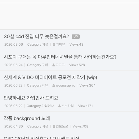
동영상 올릴때 주의 사항! (iframe방식만 사용) vimeo/유튜브 첨부
시 코드사용 안내
2011.09.29
Category
공지
정석
Views
449919
30살 c4d 진입 너무 늦은걸까요?
UP
2026.08.06
Category
자유
기미유
Views
43
시포디 구매는 꼭 마루인터네셔널을 통해 사야하는건가요?
2026.06.24
Category
구매
고고고
Views
528
신세계 & VIDO 미디어아트 공모전 제작기 (wip)
2026.06.23
Category
자유
woongraphic
Views
364
안녕하세요 가입인사 드려요
2026.06.22
Category
가입인사
초보카일
Views
171
작품 background 노래
2026.04.30
Category
자유
인보노군
Views
708
C4D 26버전 잔상효과 / 오브젝트 잔상