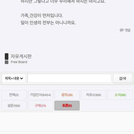
하지만 그렇다고 너무 무리해서 하지는 마시고요.
가족,건강이 먼저입니다.
일이 인생의 전부는 아니니까요.
댓글
자유게시판
Free Board
검색
전체
가입인사
공지
자유
소식
(0)
(8454)
(35)
(2366)
(88)
설문
구매
토론
(168)
(29)
(0)
옥테인구독자 KitBash3D 한달에 하나씩 무료로 다운받는방법
2022.01.07
Category
자유
강우성
Views
64480