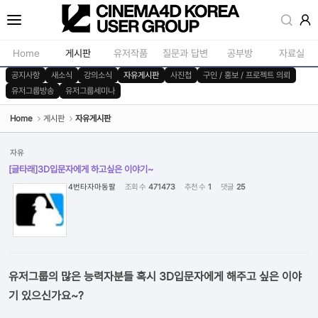
Sketchbook5, 스케치북5
Home
게시판
유저작품
질문과 답변
공부방
자료실
공지사항
새소식
강의소식
자유게시판
사진첩
구인 / 홍보 / 프로젝트 의뢰
유저그룹방송
유저그룹세미나
공지사항
모델링
새소식
재질 / 텍스쳐
Home
게시판
자유게시판
Sketchbook5, 스케치북5
강의소식
모션 / 모그라
자유
자유게시판
라이팅 / 렌더
[글타래]3D입문자에게 하고싶은 이야기~
4번타자마동팔
조회 수
471473
추천 수
1
댓글
25
사진첩
애니메이션 / 리깅 / X
구인 / 홍보 / 프로젝트 의뢰
스크립트 / 플러그인 /
유저그룹방송
기타
유저그룹세미나
유저그룹의 많은 능력자분들 혹시 3D입문자에게 해주고 싶은 이야
기 있으신가요~?