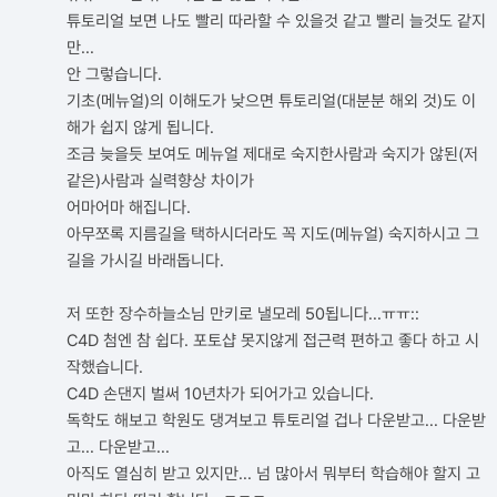
튜토리얼 보면 나도 빨리 따라할 수 있을것 같고 빨리 늘것도 같지
만...
안 그렇습니다.
기초(메뉴얼)의 이해도가 낮으면 튜토리얼(대분분 해외 것)도 이
해가 쉽지 않게 됩니다.
조금 늦을듯 보여도 메뉴얼 제대로 숙지한사람과 숙지가 않된(저
같은)사람과 실력향상 차이가
어마어마 해집니다.
아무쪼록 지름길을 택하시더라도 꼭 지도(메뉴얼) 숙지하시고 그
길을 가시길 바래돕니다.
저 또한 장수하늘소님 만키로 낼모레 50됩니다...ㅠㅠ::
C4D 첨엔 참 쉽다. 포토샵 못지않게 접근력 편하고 좋다 하고 시
작했습니다.
C4D 손댄지 벌써 10년차가 되어가고 있습니다.
독학도 해보고 학원도 댕겨보고 튜토리얼 겁나 다운받고... 다운받
고... 다운받고...
아직도 열심히 받고 있지만... 넘 많아서 뭐부터 학습해야 할지 고