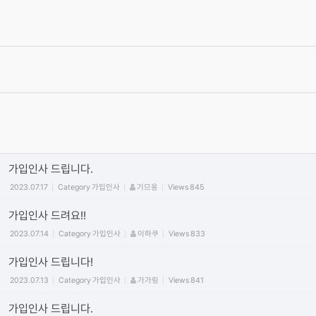
서로간에 상처가 되는 말은 자제를 부탁 드립니다.
2012.06.19
Category
공지
최고관리자
Views
474999
가입양식
2012.06.15
Category
가입인사
최고관리자
Views
59832
동영상 올릴때 주의 사항! (iframe방식만 사용) vimeo/유튜브 첨부
시 코드사용 안내
2011.09.29
Category
공지
정석
Views
449665
가입인사 드립니다.
2023.07.17
Category
가입인사
기므옹
Views
845
가입인사 드려요!!
2023.07.14
Category
가입인사
이하쿠
Views
833
가입인사 드립니다!
2023.07.13
Category
가입인사
가가링
Views
841
가입인사 드립니다.