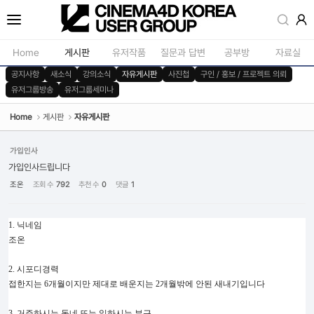
Sketchbook5, 스케치북5
Home
게시판
유저작품
질문과 답변
공부방
자료실
공지사항
새소식
강의소식
자유게시판
사진첩
구인 / 홍보 / 프로젝트 의뢰
유저그룹방송
유저그룹세미나
공지사항
모델링
새소식
재질 / 텍스쳐
Home
게시판
자유게시판
Sketchbook5, 스케치북5
강의소식
모션 / 모그라
가입인사
자유게시판
라이팅 / 렌더
가입인사드립니다
조온
조회 수
792
추천 수
0
댓글
1
사진첩
애니메이션 / 리깅 / X
구인 / 홍보 / 프로젝트 의뢰
스크립트 / 플러그인 /
1. 닉네임
유저그룹방송
기타
조온
유저그룹세미나
2. 시포디경력
접한지는 6개월이지만 제대로 배운지는 2개월밖에 안된 새내기입니다
3. 거주하시는 동네 또는 일하시는 부근