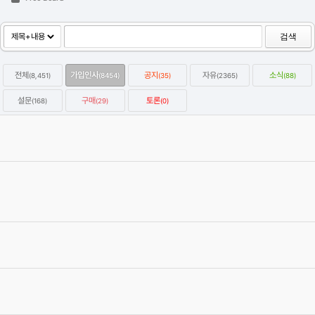
검색
전체
가입인사
공지
자유
소식
(8,451)
(8454)
(35)
(2365)
(88)
설문
구매
토론
(168)
(29)
(0)
옥테인구독자 KitBash3D 한달에 하나씩 무료로 다운받는방법
2022.01.07
Category
자유
강우성
Views
64027
옥테인 크래시 관련 자주 올라오는 질문들과 해결하는 법을 정리해보
았습니다.
2020.04.19
Category
자유
이효원
Views
58818
C4D 질답 게시판 검색 스크립트
2020.03.05
Category
자유
에이제이
Views
57018
[글타래]3D입문자에게 하고싶은 이야기~
2012.09.07
Category
자유
4번타자마동팔
Views
471024