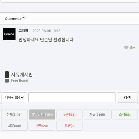
'1'
Comments
그래바
2023.06.09 10:13
안녕하세요 민춘님 환영합니다
댓글
자유게시판
Free Board
검색
전체
가입인사
공지
자유
소식
(8,451)
(8454)
(35)
(2365)
(88)
설문
구매
토론
(168)
(29)
(0)
옥테인구독자 KitBash3D 한달에 하나씩 무료로 다운받는방법