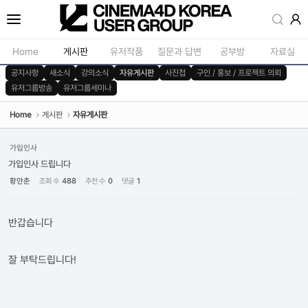
Sketchbook5, 스케치북5
Home
게시판
유저작품
질문과 답변
공부방
자료실
공지사항
새소식
강의소식
자유게시판
사진첩
구인 / 홍보 / 프로젝트 의뢰
유저그룹방송
유저그룹세미나
공지사항
모델링
새소식
재질 / 텍스쳐
Home
게시판
자유게시판
Sketchbook5, 스케치북5
강의소식
모션 / 모그라
가입인사
자유게시판
라이팅 / 렌더
가입인사 드립니다
황만춘
조회 수
488
추천 수
0
댓글
1
사진첩
애니메이션 / 리깅 / X
구인 / 홍보 / 프로젝트 의뢰
스크립트 / 플러그인 /
반갑습니다
유저그룹방송
기타
유저그룹세미나
잘 부탁드립니다!