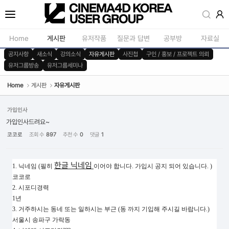
Sketchbook5, 스케치북5
Home
게시판
유저작품
질문과 답변
공부방
자료실
공지사항
새소식
강의소식
자유게시판
사진첩
구인 / 홍보 / 프로젝트 의뢰
유저그룹방송
유저그룹세미나
공지사항
모델링
새소식
재질 / 텍스쳐
Home
게시판
자유게시판
Sketchbook5, 스케치북5
강의소식
모션 / 모그라
가입인사
자유게시판
라이팅 / 렌더
가입인사드려요~
코코로
조회 수
897
추천 수
0
댓글
1
사진첩
애니메이션 / 리깅 / X
구인 / 홍보 / 프로젝트 의뢰
스크립트 / 플러그인 /
한글 닉네임
1. 닉네임 (필히
이어야 합니다. 가입시 공지 되어 있습니다. )
유저그룹방송
기타
코코로
2. 시포디경력
유저그룹세미나
1년
3. 거주하시는 동네 또는 일하시는 부근 (동 까지 기입해 주시길 바랍니다.)
서울시 송파구 가락동