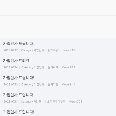
가입양식
2012.06.15
Category
가입인사
최고관리자
Views
59884
동영상 올릴때 주의 사항! (iframe방식만 사용) vimeo/유튜브 첨부
시 코드사용 안내
2011.09.29
Category
공지
정석
Views
449735
가입인사 드립니다.
2023.07.17
Category
가입인사
기므옹
Views
845
가입인사 드려요!!
2023.07.14
Category
가입인사
이하쿠
Views
833
가입인사 드립니다!
2023.07.13
Category
가입인사
가가링
Views
841
가입인사 드립니다.
2023.07.11
Category
가입인사
휘뚜루마뚜루
Views
705
가입인사 드립니다!