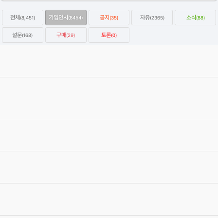
전체
가입인사
공지
자유
소식
(8,451)
(8454)
(35)
(2365)
(88)
설문
구매
토론
(168)
(29)
(0)
옥테인구독자 KitBash3D 한달에 하나씩 무료로 다운받는방법
2022.01.07
Category
자유
강우성
Views
64108
옥테인 크래시 관련 자주 올라오는 질문들과 해결하는 법을 정리해보
았습니다.
2020.04.19
Category
자유
이효원
Views
58888
C4D 질답 게시판 검색 스크립트
2020.03.05
Category
자유
에이제이
Views
57093
[글타래]3D입문자에게 하고싶은 이야기~
2012.09.07
Category
자유
4번타자마동팔
Views
471094
서로간에 상처가 되는 말은 자제를 부탁 드립니다.
2012.06.19
Category
공지
최고관리자
Views
475065