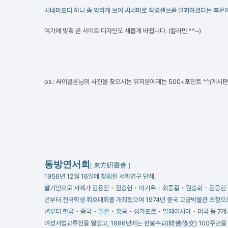
시네마포디 하니 좀 악하게 보여 씨네마로 작명센쓰를 발휘하셨다는 후문이.
여기에 맞춰 곧 사이트 디자인도 새롭게 바뀝니다. (칼라만 ^^~)
ps : 싸이클론님의 사진을 찾으시는 유저분에게는 500+포인트 ^^(게시판
동방연서회
[ 東方硏書會 ]
1956년 12월 16일에 창립된 서화연구 단체.
발기인으로 서예가 김용진・김충현・이기우・최중길・원충희・김응현 등이 참여했
년부터 전국학생 휘호대회를 개최했으며 1974년 중국 고궁박물관 초청으
년부터 한국・중국・일본・홍콩・싱가포르・말레이시아・미국 등 7개국이 
여성서법교류전을 열었고, 1986년에는 한불수교(韓佛修交) 100주년을