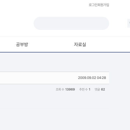
로그인
회원가입
공부방
자료실
모델링
재질 / 텍스쳐
2009.09.02 04:28
모션 / 모그라프
라이팅 / 렌더링
조회 수
13969
추천 수
1
댓글
62
애니메이션 / 리깅 / XPresso
스크립트 / 플러그인 / 라이브러리
기타