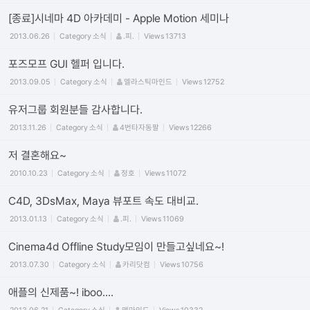
[종료]시네마 4D 아카데미 - Apple Motion 세미나
2013.06.26
Category
소식
.피.
Views
13713
포즈모프 GUI 헬퍼 입니다.
2013.09.05
Category
소식
엘라스틱마인드
Views
12752
유저그룹 회원분들 감사합니다.
2013.11.26
Category
소식
4번타자동팔
Views
12266
저 결혼해요~
2010.10.23
Category
소식
정호
Views
11072
C4D, 3DsMax, Maya 뷰포트 속도 대비교.
2013.01.13
Category
소식
.피.
Views
11069
Cinema4d Offline Study모임이 만들고싶네요~!
2013.07.30
Category
소식
카리닷컴
Views
10756
애플의 신제품~! iboo....