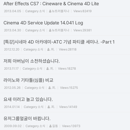
After Effects CS7 : Cineware & Cinema 4D Lite
2013.04.05
Category
소식
뉴트러블지나
Views
82419
Cinema 4D Service Update 14.041 Log
2013.04.30
Category
소식
뉴트러블지나
Views
29381
[특강]시네마 4D 아카데미-ATC 기념 파티클 세미나. -Part 1
2012.12.20
Category
소식
.피.
Views
28118
저희 아버님이 소천하셨습니다.
2013.11.17
Category
소식
.피.
Views
18278
라이노와 기타툴(심플) 비교
2012.05.26
Category
소식
.피.
Views
15275
요새 이러고 놀고 있습니다.
2014.01.14
Category
소식
.피.
Views
14149
유저그룹얼굴이 바뀝니다.
2009.09.02
Category
소식
길동
Views
13973