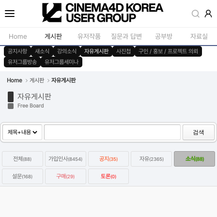
Sketchbook5, 스케치북5
Home
게시판
유저작품
질문과 답변
공부방
자료실
공지사항
새소식
강의소식
자유게시판
사진첩
구인 / 홍보 / 프로젝트 의뢰
유저그룹방송
유저그룹세미나
공지사항
모델링
새소식
재질 / 텍스쳐
Home
게시판
자유게시판
Sketchbook5, 스케치북5
자유게시판
강의소식
모션 / 모그라
Free Board
자유게시판
라이팅 / 렌더
사진첩
애니메이션 / 리깅 / X
검색
구인 / 홍보 / 프로젝트 의뢰
스크립트 / 플러그인 /
전체
가입인사
공지
자유
소식
(88)
(8454)
(35)
(2365)
(88)
유저그룹방송
기타
설문
구매
토론
(168)
(29)
(0)
유저그룹세미나
옥테인구독자 KitBash3D 한달에 하나씩 무료로 다운받는방법
2022.01.07
Category
자유
강우성
Views
64470