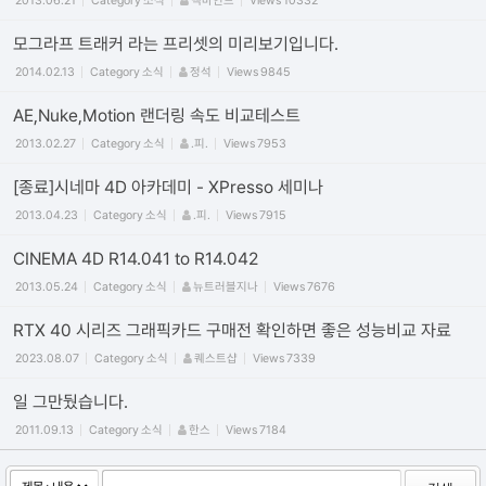
2013.06.21
Category
소식
맥마인드
Views
10332
모그라프 트래커 라는 프리셋의 미리보기입니다.
2014.02.13
Category
소식
정석
Views
9845
AE,Nuke,Motion 랜더링 속도 비교테스트
2013.02.27
Category
소식
.피.
Views
7953
[종료]시네마 4D 아카데미 - XPresso 세미나
2013.04.23
Category
소식
.피.
Views
7915
CINEMA 4D R14.041 to R14.042
2013.05.24
Category
소식
뉴트러블지나
Views
7676
RTX 40 시리즈 그래픽카드 구매전 확인하면 좋은 성능비교 자료
2023.08.07
Category
소식
퀘스트샵
Views
7339
일 그만뒀습니다.
2011.09.13
Category
소식
한스
Views
7184