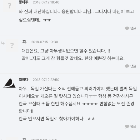
몽타주
?
2018.07.12 18:46
와 진짜 대단하십니다.. 응원합니다 피님.. 그나저나 따님이 보고
싶으실텐데.. ㅠㅠ
댓글
.피.
?
2018.07.15 19:30
대단은요. 그냥 아무생각없으면 할수 있습니다. !!
딸이..저도 그게 참 힘들것 같네요. 한참 예쁜짓 하는데요.
댓글
필바다
2018.07.12 22:50
아우...독일 가신다는 소식 전해듣고 뵈러가야지 했는데 벌써 독일
이시네요ㅠ 게으른 절 탓하고 있습니다ㅜㅜ 항상 몸 건강하시구
한국 오실때 귀뜸 한번 해주십시요 ㅠㅠㅠㅠ 변함없는 도전 존경
합니다!!
한국 안오시면 독일로 찾아가야하나...ㅎㅎ
댓글