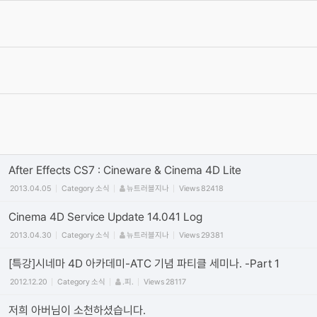
서로간에 상처가 되는 말은 자제를 부탁 드립니다.
2012.06.19
Category
공지
최고관리자
Views
475334
가입양식
2012.06.15
Category
가입인사
최고관리자
Views
60192
동영상 올릴때 주의 사항! (iframe방식만 사용) vimeo/유튜브 첨부
시 코드사용 안내
2011.09.29
Category
공지
정석
Views
450022
After Effects CS7 : Cineware & Cinema 4D Lite
2013.04.05
Category
소식
뉴트러블지나
Views
82418
Cinema 4D Service Update 14.041 Log
2013.04.30
Category
소식
뉴트러블지나
Views
29381
[특강]시네마 4D 아카데미-ATC 기념 파티클 세미나. -Part 1
2012.12.20
Category
소식
.피.
Views
28117
저희 아버님이 소천하셨습니다.