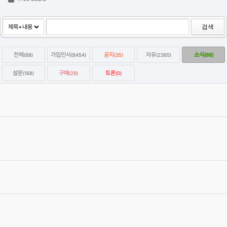
검색
전체
가입인사
공지
자유
소식
(88)
(8454)
(35)
(2365)
(88)
설문
구매
토론
(168)
(29)
(0)
옥테인구독자 KitBash3D 한달에 하나씩 무료로 다운받는방법
2022.01.07
Category
자유
강우성
Views
64416
옥테인 크래시 관련 자주 올라오는 질문들과 해결하는 법을 정리해보
았습니다.
2020.04.19
Category
자유
이효원
Views
59221
C4D 질답 게시판 검색 스크립트
2020.03.05
Category
자유
에이제이
Views
57387
[글타래]3D입문자에게 하고싶은 이야기~
2012.09.07
Category
자유
4번타자마동팔
Views
471409