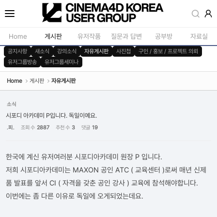
Sketchbook5, 스케치북5
Home
게시판
유저작품
질문과 답변
공부방
자료실
공지사항
새소식
강의소식
자유게시판
사진첩
구인 / 홍보 / 프로젝트 의뢰
유저그룹방송
유저그룹세미나
공지사항
모델링
새소식
재질 / 텍스쳐
Home
게시판
자유게시판
Sketchbook5, 스케치북5
강의소식
모션 / 모그라
소식
자유게시판
라이팅 / 렌더
시포디 아카데미 P입니다. 독일이예요.
.피.
조회 수
2887
추천 수
3
댓글
19
사진첩
애니메이션 / 리깅 / X
구인 / 홍보 / 프로젝트 의뢰
스크립트 / 플러그인 /
한국에 계신 유저여러분 시포디아카데미 원장 P 입니다.
유저그룹방송
기타
저희 시포디아카데미는 MAXON 공인 ATC ( 교육센터 )로써 매년 신제
유저그룹세미나
품 발표를 앞서 CI ( 자격을 갖춘 공인 강사 ) 교육에 참석해야합니다.
이번에는 좀 다른 이유로 독일에 오게되었는데요.