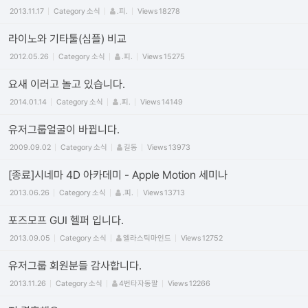
2013.11.17
Category
소식
.피.
Views
18278
라이노와 기타툴(심플) 비교
2012.05.26
Category
소식
.피.
Views
15275
요새 이러고 놀고 있습니다.
2014.01.14
Category
소식
.피.
Views
14149
유저그룹얼굴이 바뀝니다.
2009.09.02
Category
소식
길동
Views
13973
[종료]시네마 4D 아카데미 - Apple Motion 세미나
2013.06.26
Category
소식
.피.
Views
13713
포즈모프 GUI 헬퍼 입니다.
2013.09.05
Category
소식
엘라스틱마인드
Views
12752
유저그룹 회원분들 감사합니다.
2013.11.26
Category
소식
4번타자동팔
Views
12266