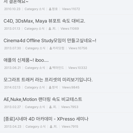
저 결혼해요~
2010.10.23
Category
소식
정호
Views
11072
C4D, 3DsMax, Maya 뷰포트 속도 대비교.
2013.01.13
Category
소식
.피.
Views
11069
Cinema4d Offline Study모임이 만들고싶네요~!
2013.07.30
Category
소식
카리닷컴
Views
10756
애플의 신제품~! iboo....
2013.06.21
Category
소식
맥마인드
Views
10332
모그라프 트래커 라는 프리셋의 미리보기입니다.
2014.02.13
Category
소식
정석
Views
9845
AE,Nuke,Motion 랜더링 속도 비교테스트
2013.02.27
Category
소식
.피.
Views
7953
[종료]시네마 4D 아카데미 - XPresso 세미나
2013.04.23
Category
소식
.피.
Views
7915