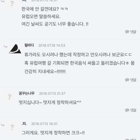
.피.
?
2018.07.15 19:31
한국에 안 갈껀데요? ㅋㅋ
유럽오면 말씀하세요.
여긴 날씨도 공기도 너무 좋습니다. !!
댓글
필바다
2018.07.18 14:53
휴가라도 오시려나 했는데 작정하고 안오시려나 보군요ㄷㄷ
혹 유럽여행 갈 기회되면 한국음식 싸들고 들리겠습니다ㅎ 몸
건강히 지내세요~!!!!!!!
댓글
꿈꾸는나무
?
2018.07.13 21:37
멋지십니다~ 멋지게 정착하셔요^^
댓글
.피.
?
2018.07.15 19:31
그러게요. 멋지게 정착하면 크크~!!