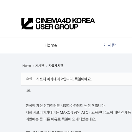
Sketchbook5, 스케치북5
Home
게시판
Sketchbook5, 스케치북5
공지사항
Home
게시판
자유게시판
새소식
소식
시포디 아카데미 P입니다. 독일이예요.
강의소식
자유게시판
.피.
사진첩
한국에 계신 유저여러분 시포디아카데미 원장 P 입니다.
구인 / 홍보 / 프로젝트 의뢰
저희 시포디아카데미는 MAXON 공인 ATC ( 교육센터 )로써 매년 신제품 
이번에는 좀 다른 이유로 독일에 오게되었는데요.
유저그룹방송
유저그룹세미나