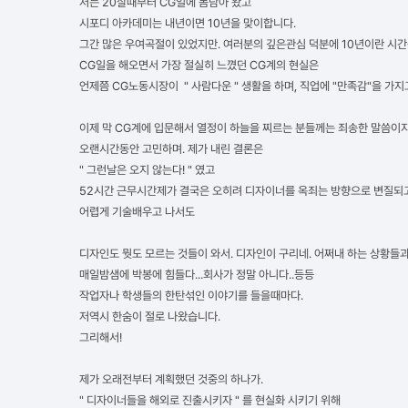
저는 20살때부터 CG일에 몸담아 왔고
시포디 아카데미는 내년이면 10년을 맞이합니다.
그간 많은 우여곡절이 있었지만. 여러분의 깊은관심 덕분에 10년이란 시간
CG일을 해오면서 가장 절실히 느꼈던 CG계의 현실은
언제쯤 CG노동시장이 " 사람다운 " 생활을 하며, 직업에 "만족감"을 가지
이제 막 CG계에 입문해서 열정이 하늘을 찌르는 분들께는 죄송한 말씀이지
오랜시간동안 고민하며. 제가 내린 결론은
" 그런날은 오지 않는다! " 였고
52시간 근무시간제가 결국은 오히려 디자이너를 옥죄는 방향으로 변질되고
어렵게 기술배우고 나서도
디자인도 뭣도 모르는 것들이 와서. 디자인이 구리네. 어쩌내 하는 상황들
매일밤샘에 박봉에 힘들다...회사가 정말 아니다..등등
작업자나 학생들의 한탄섞인 이야기를 들을때마다.
저역시 한숨이 절로 나왔습니다.
그리해서!
제가 오래전부터 계획했던 것중의 하나가.
" 디자이너들을 해외로 진출시키자 " 를 현실화 시키기 위해