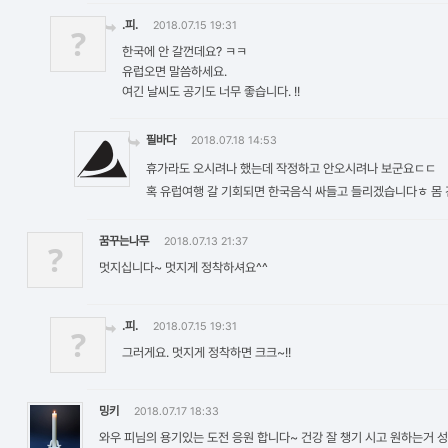
.피.
2018.07.15 19:31
?
한국에 안 갈껀데요? ㅋㅋ
유럽오면 말씀하세요.
여긴 날씨도 공기도 너무 좋습니다. !!
필바다
2018.07.18 14:53
휴가라도 오시려나 했는데 작정하고 안오시려나 보군요ㄷㄷ
혹 유럽여행 갈 기회되면 한국음식 싸들고 들리겠습니다ㅎ 몸 건강히
꿈꾸는나무
2018.07.13 21:37
?
멋지십니다~ 멋지게 정착하셔요^^
.피.
2018.07.15 19:31
?
그러게요. 멋지게 정착하면 크크~!!
밍키
2018.07.17 18:33
와우 피님의 용기있는 도전 응원 합니다~ 건강 잘 챙기 시고 원하는거 