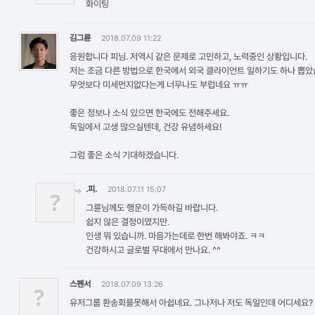
화이팅
김그륜
2018.07.09 11:22
응원합니다 피님. 저역시 같은 문제로 고민하고, 노력중인 상황입니다.
저는 조금 다른 방법으로 한국에서 외국 클라이언트 일하기도 하나 뽑았
무엇보다 미세먼지없다는게 너무나도 부럽네요 ㅠㅠ
좋은 정보나 소식 있으면 한국에도 전해주세요.
독일에서 고생 많으실텐데, 건강 유념하세요!
그럼 좋은 소식 기대하겠습니다.
.피.
2018.07.11 15:07
?
그륜님께도 행운이 가득하길 바랍니다.
쉽지 않은 결정이였지만.
인생 뭐 있습니까. 마음가는데로 한번 해봐야죠. ㅋㅋ
건강하시고 글로벌 무대에서 만나요. ^^
스펜서
2018.07.09 13:26
?
유저그룹 환송회를못해서 아쉽네요. 그나저나 저도 독일인데 어디세요?