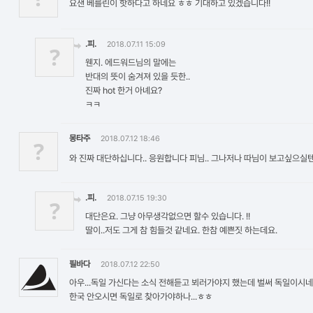
요샌 베를린이 핫하다고 하네요 ㅎㅎ 기대하고 있겠습니다!!
.피.
2018.07.11 15:09
?
웬지. 에드워드님의 말에는
반대의 뜻이 숨겨져 있을 듯한..
진짜 hot 한거 아녜요?
ㅋㅋ
몽타주
2018.07.12 18:46
?
와 진짜 대단하십니다.. 응원합니다 피님.. 그나저나 따님이 보고싶으실텐
.피.
2018.07.15 19:30
?
대단은요. 그냥 아무생각없으면 할수 있습니다. !!
딸이..저도 그게 참 힘들것 같네요. 한참 예쁜짓 하는데요.
필바다
2018.07.12 22:50
아우...독일 가신다는 소식 전해듣고 뵈러가야지 했는데 벌써 독일이시네
한국 안오시면 독일로 찾아가야하나...ㅎㅎ