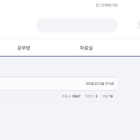
로그인
회원가입
공부방
자료실
모델링
재질 / 텍스쳐
2018.07.08 17:05
모션 / 모그라프
라이팅 / 렌더링
조회 수
2887
추천 수
3
댓글
19
애니메이션 / 리깅 / XPresso
스크립트 / 플러그인 / 라이브러리
기타