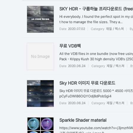
SKY HDR - 구름하늘 프리다운로드 (free
Hi everybody. I found the perfect spot in my ci
t how to manage the file sizes. They a...
Date
2020.07.02
Category
재질 / 텍스쳐
B
무료 VDB팩
All the VDB files in one bundle (now free usi
No Image
Pack - Krippy Kush 30 high density VDB's (25G
Date
2020.06.24
Category
재질 / 텍스쳐
B
Sky HDR 이미지 무료 다운로드
Sky HDR 이미지 무료 다운로드 5000 * 4500 사이즈 h
pCyFuDWl86OQYOdjBdPobSgi4
Date
2020.06.24
Category
재질 / 텍스쳐
B
Sparkle Shader material
https://www.youtube.com/watch?v=