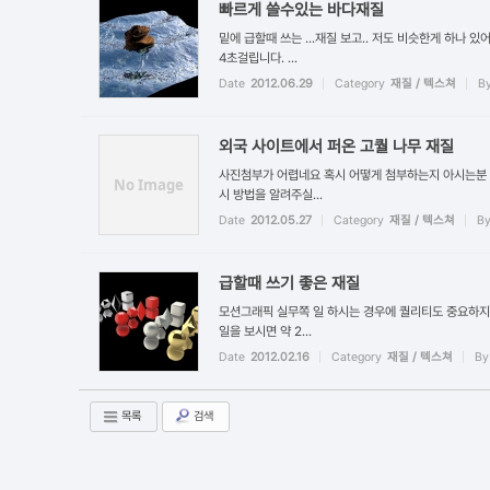
빠르게 쓸수있는 바다재질
밑에 급할때 쓰는 ...재질 보고.. 저도 비슷한게 하나
4초걸립니다. ...
Date
2012.06.29
Category
재질 / 텍스쳐
B
외국 사이트에서 퍼온 고퀄 나무 재질
사진첨부가 어렵네요 혹시 어떻게 첨부하는지 아시는분 댓
No Image
시 방법을 알려주실...
Date
2012.05.27
Category
재질 / 텍스쳐
B
급할때 쓰기 좋은 재질
모션그래픽 실무쪽 일 하시는 경우에 퀄리티도 중요하지만
일을 보시면 약 2...
Date
2012.02.16
Category
재질 / 텍스쳐
By
목록
검색