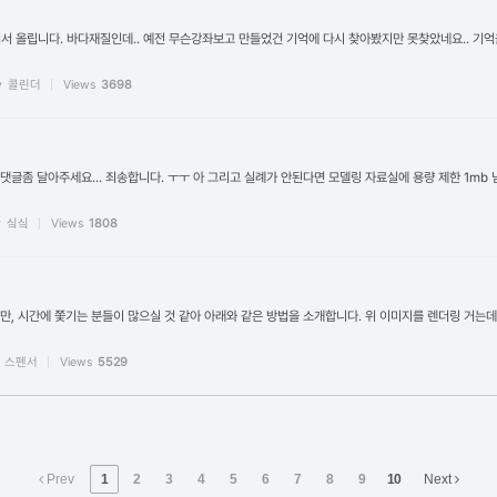
 있어서 올립니다. 바다재질인데.. 예전 무슨강좌보고 만들었건 기억에 다시 찾아봤지만 못찾았네요.. 기억
y
콜린더
Views
3698
글좀 달아주세요... 죄송합니다. ㅜㅜ 아 그리고 실례가 안된다면 모델링 자료실에 용량 제한 1m
y
싴싴
Views
1808
, 시간에 쫓기는 분들이 많으실 것 같아 아래와 같은 방법을 소개합니다. 위 이미지를 렌더링 거는데
스펜서
Views
5529
Prev
1
2
3
4
5
6
7
8
9
10
Next