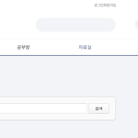
로그인
회원가입
공부방
자료실
모델링
재질 / 텍스쳐
모션 / 모그라프
라이팅 / 렌더링
애니메이션 / 리깅 / XPresso
검색
스크립트 / 플러그인 / 라이브러리
기타