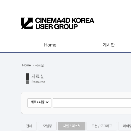
Sketchbook5, 스케치북5
Home
게시판
Sketchbook5, 스케치북5
공지사항
Home
자료실
새소식
자료실
강의소식
Resource
자유게시판
사진첩
구인 / 홍보 / 프로젝트 의뢰
유저그룹방송
전체
모델링
재질 / 텍스쳐
모션 / 모그라프
라이팅
유저그룹세미나