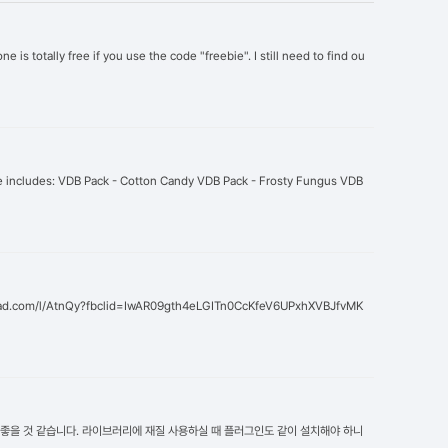
is totally free if you use the code "freebie". I still need to find ou
ndle includes: VDB Pack - Cotton Candy VDB Pack - Frosty Fungus VDB
com/l/AtnQy?fbclid=IwAR09gth4eLGITn0CcKfeV6UPxhXVBJfvMK
가시면 좋을 것 같습니다. 라이브러리에 재질 사용하실 때 플러그인도 같이 설치해야 하니