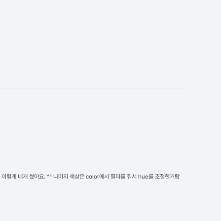
렇게 네개 썼어요. ^^ 나머지 색상은 color에서 필터를 줘서 hue를 조절한거랍