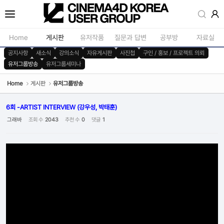
Sketchbook5, 스케치북5
Home
게시판
유저작품
질문과 답변
공부방
자료실
공지사항
새소식
강의소식
자유게시판
사진첩
구인 / 홍보 / 프로젝트 의뢰
유저그룹방송
유저그룹세미나
공지사항
모델링
새소식
재질 / 텍스쳐
Home
게시판
유저그룹방송
Sketchbook5, 스케치북5
강의소식
모션 / 모그라
6회 -ARTIST INTERVIEW (강우성, 박태훈)
자유게시판
라이팅 / 렌더
그래바
조회 수
2043
추천 수
0
댓글
1
사진첩
애니메이션 / 리깅 / X
구인 / 홍보 / 프로젝트 의뢰
스크립트 / 플러그인 /
유저그룹방송
기타
유저그룹세미나