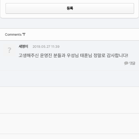
'1'
Comments
세영이
?
2019.05.27 11:39
고생해주신 운영진 분들과 우성님 태훈님 정말로 감사합니다!
댓글
[16회 유저그룹방송]김영진님의 '모션그래픽 어드벤쳐' 제작 포인트
&애니메이션 노하우
2021.10.10
By
그래바
1189
[15회 유저그룹방송]3D 아티스트 김현종님 라이브 인터뷰
2021.10.10
By
그래바
868